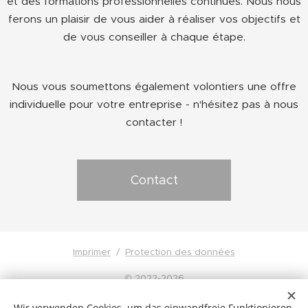
et des formations professionnelles continues. Nous nous
ferons un plaisir de vous aider à réaliser vos objectifs et
de vous conseiller à chaque étape.
Nous vous soumettons également volontiers une offre
individuelle pour votre entreprise - n'hésitez pas à nous
contacter !
Contact
Imprimer
/
Protection des données
© 2022-2026
Kleyling Gruppe
Ihringer Landstrasse 5
Wir verwenden Cookies, um das einwandfreie Funktionieren