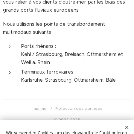
vous relier à vos clients d'outre-mer par les biais des
grands ports fluviaux européens.
Nous utilisons les points de transbordement
multimodaux suivants :
Ports rhénans :
Kehl / Strasbourg, Breisach, Ottmarsheim et
Weil a. Rhein
Terminaux ferroviaires :
Karlsruhe, Strasbourg, Ottmarsheim, Bâle
Imprimer
/
Protection des données
© 2022-2026
Kleyling Gruppe
Ihringer Landstrasse 5
Wir verwenden Cookies, um das einwandfreie Funktionieren