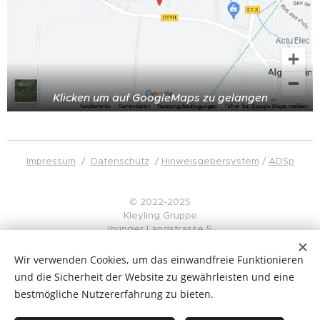
Klicken um auf GoogleMaps zu gelangen
Impressum
/
Datenschutz
/
Hinweisgebersystem
/
ADSp
© 2022-2025
Kleyling Gruppe
Ihringer Landstrasse 5
D-79206 Breisach
info@kleyling.de
Wir verwenden Cookies, um das einwandfreie Funktionieren
und die Sicherheit der Website zu gewährleisten und eine
Unsere Logistik- und Transportdienstleistungen richten sich
bestmögliche Nutzererfahrung zu bieten.
ausschließlich an Unternehmen und gewerbliche Kunden.